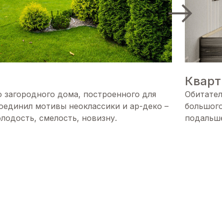
Кварт
 загородного дома, построенного для
Обитател
оединил мотивы неоклассики и ар-деко –
большого
лодость, смелость, новизну.
подальше