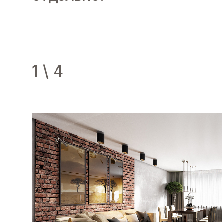
1
\
4